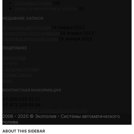
Системы полива
(16)
Цены на автополив и услуги
(4)
НЕДАВНИЕ ЗАПИСИ
Установка автополива
24 января 2023
Сервисное обслуживание
24 января 2023
Продув и запуск системы
24 января 2023
ПОДРОБНЕЕ
Автополив
Услуги
Системы полива
Полив газона
Блог
КОНТАКТНАЯ ИНФОРМАЦИЯ
+7 920 432 42 27
+7 473 229 88 84
polivvrn@yandex.ru
https://ecopoliv.com
2006 - 2020 © Экополив - Системы автоматического
полива
ABOUT THIS SIDEBAR