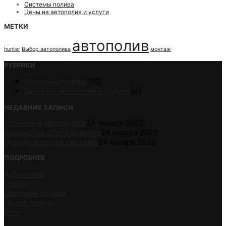
Системы полива
Цены на автополив и услуги
МЕТКИ
автополив
hunter
Выбор автополива
монтаж
РУБРИКИ
Системы полива
(16)
Цены на автополив и услуги
(4)
НЕДАВНИЕ ЗАПИСИ
Установка автополива
24 января 2023
Сервисное обслуживание
24 января 2023
Продув и запуск системы
24 января 2023
ПОДРОБНЕЕ
Автополив
Услуги
Системы полива
Полив газона
Блог